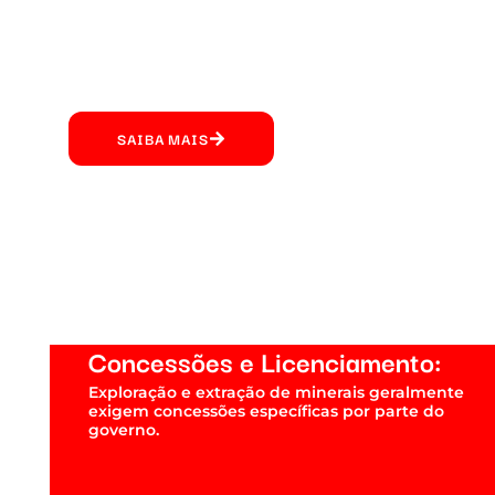
do direit
mineraçã
SAIBA MAIS
Concessões e Licenciamento:
Exploração e extração de minerais geralmente
exigem concessões específicas por parte do
governo.